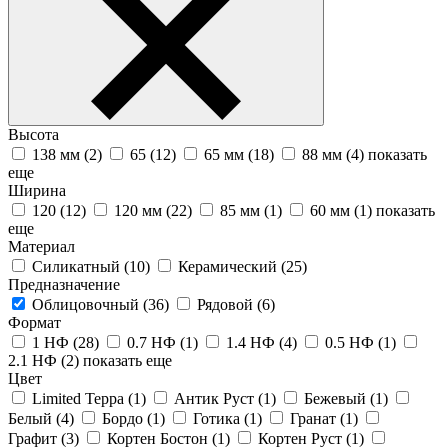
Высота
138 мм (
2
)
65 (
12
)
65 мм (
18
)
88 мм (
4
)
показать
еще
Ширина
120 (
12
)
120 мм (
22
)
85 мм (
1
)
60 мм (
1
)
показать
еще
Материал
Силикатный (
10
)
Керамический (
25
)
Предназначение
Облицовочный (
36
)
Рядовой (
6
)
Формат
1 НФ (
28
)
0.7 НФ (
1
)
1.4 НФ (
4
)
0.5 НФ (
1
)
2.1 НФ (
2
)
показать еще
Цвет
Limited Терра (
1
)
Антик Руст (
1
)
Бежевый (
1
)
Белый (
4
)
Бордо (
1
)
Готика (
1
)
Гранат (
1
)
Графит (
3
)
Кортен Бостон (
1
)
Кортен Руст (
1
)