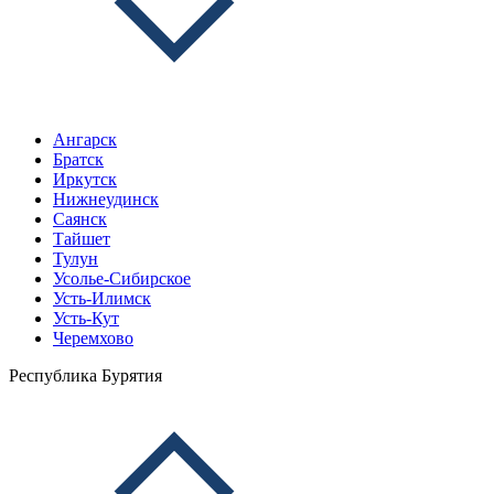
Ангарск
Братск
Иркутск
Нижнеудинск
Саянск
Тайшет
Тулун
Усолье-Сибирское
Усть-Илимск
Усть-Кут
Черемхово
Республика Бурятия