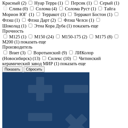
Красный (
2
)
Нуар Терра (
1
)
Персик (
1
)
Серый (
1
)
Слива (
0
)
Солома (
4
)
Солома Руст (
1
)
Тайга
Морион ЮГ (
1
)
Терракот (
1
)
Терракот Бостон (
1
)
Флэш (
1
)
Флэш Дарт (
2
)
Флэш Челси (
1
)
Шоколад (
1
)
Этна Кора Дуба (
1
)
показать еще
Прочность
М125 (
1
)
М150 (
24
)
М150-175 (
2
)
М175 (
8
)
М200 (
1
)
показать еще
Производитель
Braer (
3
)
Воротынский (
9
)
ЛИКолор
(Новосибирск) (
13
)
Силекс (
10
)
Читинский
керамический завод МИР (
1
)
показать еще