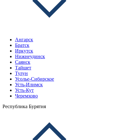
Ангарск
Братск
Иркутск
Нижнеудинск
Саянск
Тайшет
Тулун
Усолье-Сибирское
Усть-Илимск
Усть-Кут
Черемхово
Республика Бурятия