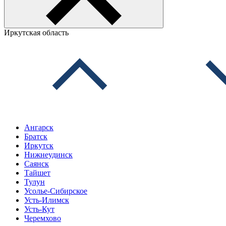
Иркутская область
Ангарск
Братск
Иркутск
Нижнеудинск
Саянск
Тайшет
Тулун
Усолье-Сибирское
Усть-Илимск
Усть-Кут
Черемхово