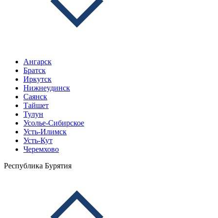
Ангарск
Братск
Иркутск
Нижнеудинск
Саянск
Тайшет
Тулун
Усолье-Сибирское
Усть-Илимск
Усть-Кут
Черемхово
Республика Бурятия