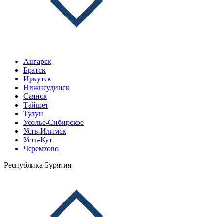
Ангарск
Братск
Иркутск
Нижнеудинск
Саянск
Тайшет
Тулун
Усолье-Сибирское
Усть-Илимск
Усть-Кут
Черемхово
Республика Бурятия