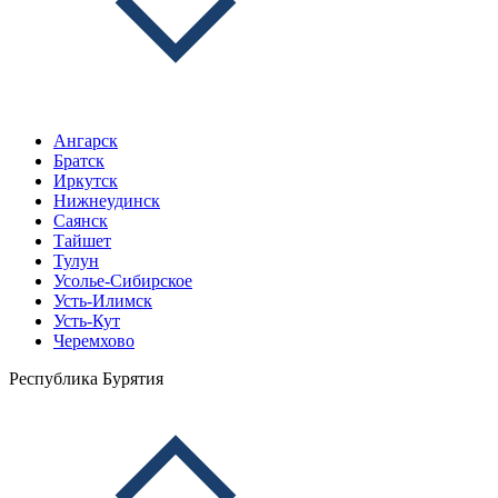
Ангарск
Братск
Иркутск
Нижнеудинск
Саянск
Тайшет
Тулун
Усолье-Сибирское
Усть-Илимск
Усть-Кут
Черемхово
Республика Бурятия