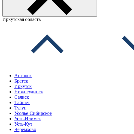
Иркутская область
Ангарск
Братск
Иркутск
Нижнеудинск
Саянск
Тайшет
Тулун
Усолье-Сибирское
Усть-Илимск
Усть-Кут
Черемхово