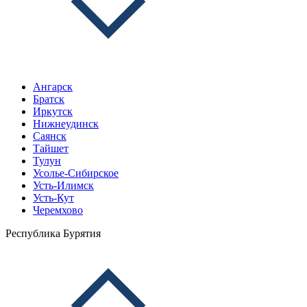
Ангарск
Братск
Иркутск
Нижнеудинск
Саянск
Тайшет
Тулун
Усолье-Сибирское
Усть-Илимск
Усть-Кут
Черемхово
Республика Бурятия