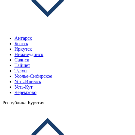
Ангарск
Братск
Иркутск
Нижнеудинск
Саянск
Тайшет
Тулун
Усолье-Сибирское
Усть-Илимск
Усть-Кут
Черемхово
Республика Бурятия