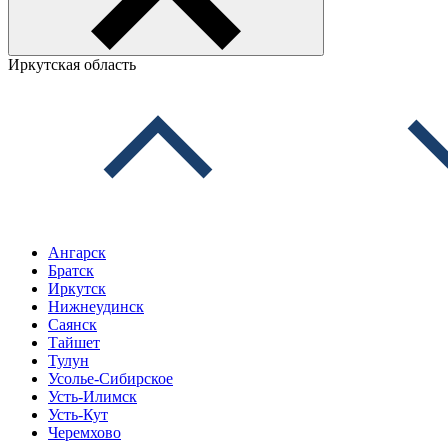
Иркутская область
Ангарск
Братск
Иркутск
Нижнеудинск
Саянск
Тайшет
Тулун
Усолье-Сибирское
Усть-Илимск
Усть-Кут
Черемхово