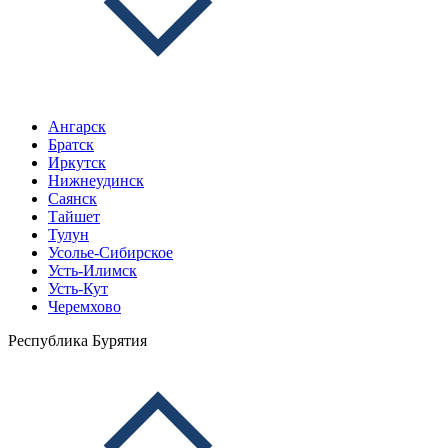
Ангарск
Братск
Иркутск
Нижнеудинск
Саянск
Тайшет
Тулун
Усолье-Сибирское
Усть-Илимск
Усть-Кут
Черемхово
Республика Бурятия